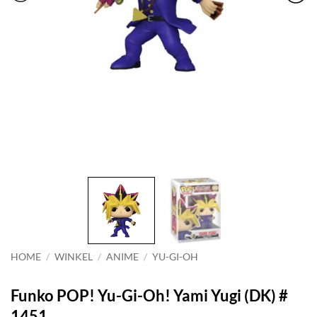
HOME
/
WINKEL
/
ANIME
/
YU-GI-OH
Funko POP! Yu-Gi-Oh! Yami Yugi (DK) #
1451