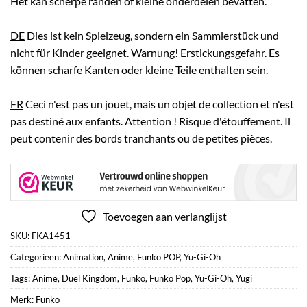
Het kan scherpe randen of kleine onderdelen bevatten.
DE
Dies ist kein Spielzeug, sondern ein Sammlerstück und
nicht für Kinder geeignet. Warnung! Erstickungsgefahr. Es
können scharfe Kanten oder kleine Teile enthalten sein.
FR
Ceci n'est pas un jouet, mais un objet de collection et n'est
pas destiné aux enfants. Attention ! Risque d'étouffement. Il
peut contenir des bords tranchants ou de petites pièces.
Toevoegen aan verlanglijst
SKU:
FKA1451
Categorieën:
Animation
,
Anime
,
Funko POP
,
Yu-Gi-Oh
Tags:
Anime
,
Duel Kingdom
,
Funko
,
Funko Pop
,
Yu-Gi-Oh
,
Yugi
Merk:
Funko