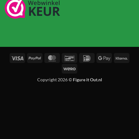
Visa
PayPal
MasterCard
Bancontact
IDeal
Google
Klarn
Pay
Wero
Copyright 2026 ©
Figure it Out.nl