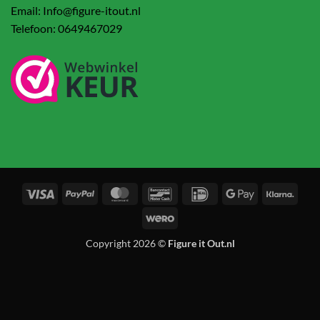
Email: Info@figure-itout.nl
Telefoon: 0649467029
Visa
PayPal
MasterCard
Bancontact
IDeal
Google
Klarn
Pay
Wero
Copyright 2026 ©
Figure it Out.nl