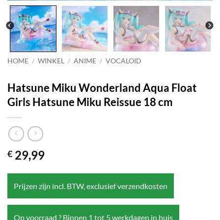
HOME
/
WINKEL
/
ANIME
/
VOCALOID
Hatsune Miku Wonderland Aqua Float
Girls Hatsune Miku Reissue 18 cm
29,99
€
Prijzen zijn incl. BTW, exclusief verzendkosten
Op voorraad ? Binnen 1 tot 5 werkdagen in huis