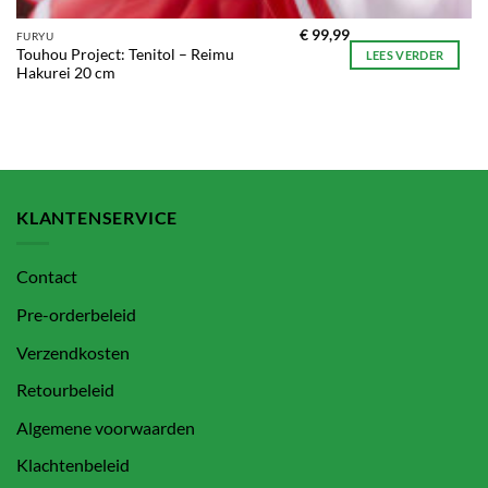
€
99,99
FURYU
Touhou Project: Tenitol – Reimu
LEES VERDER
Hakurei 20 cm
KLANTENSERVICE
Contact
Pre-orderbeleid
Verzendkosten
Retourbeleid
Algemene voorwaarden
Klachtenbeleid