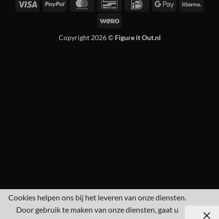
Visa
PayPal
MasterCard
Bancontact
IDeal
Google
Klarn
Pay
Wero
Copyright 2026 ©
Figure it Out.nl
Cookies helpen ons bij het leveren van onze diensten.
Door gebruik te maken van onze diensten, gaat u