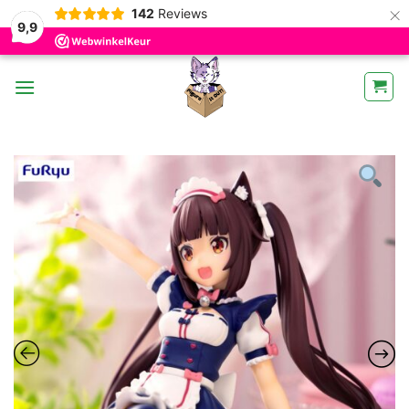
×
142
Reviews
9,9
Ga
naar
inhoud