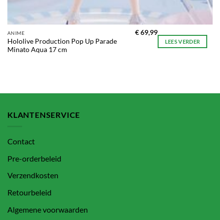
€
69,99
ANIME
Hololive Production Pop Up Parade
LEES VERDER
Minato Aqua 17 cm
KLANTENSERVICE
Contact
Pre-orderbeleid
Verzendkosten
Retourbeleid
Algemene voorwaarden