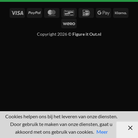
Visa
PayPal
MasterCard
Bancontact
IDeal
Google
Klarn
Pay
Wero
Copyright 2026 ©
Figure it Out.nl
Cookies helpen ons bij het leveren van onze diensten.
Door gebruik te maken van onze diensten, gaat u
akkoord met ons gebruik van cookies.
Meer