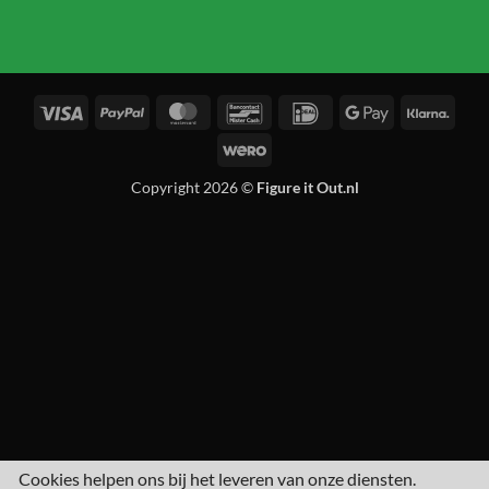
Visa
PayPal
MasterCard
Bancontact
IDeal
Google
Klarn
Pay
Wero
Copyright 2026 ©
Figure it Out.nl
Cookies helpen ons bij het leveren van onze diensten.