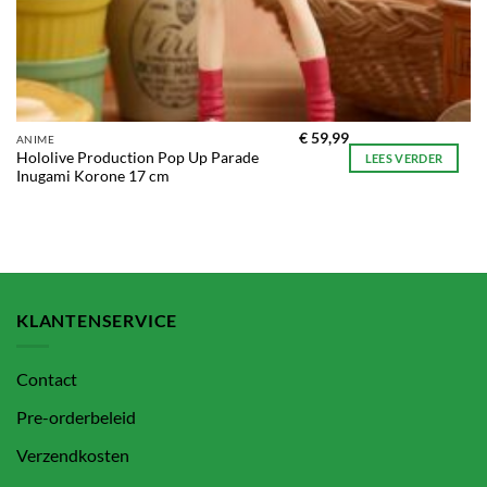
€
59,99
ANIME
Hololive Production Pop Up Parade
LEES VERDER
Inugami Korone 17 cm
KLANTENSERVICE
Contact
Pre-orderbeleid
Verzendkosten