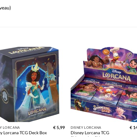
iveau)
Toevoegen
Toevoe
aan
aan
verlanglijst
verlangl
€
5,99
€
14
EY LORCANA
DISNEY LORCANA
y Lorcana TCG Deck Box
Disney Lorcana TCG