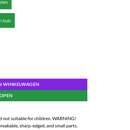
osten
n huis
ter Display English (24 pcs) aantal
N WINKELWAGEN
KOPEN
and not suitable for children. WARNING!
eakable, sharp-edged, and small parts.