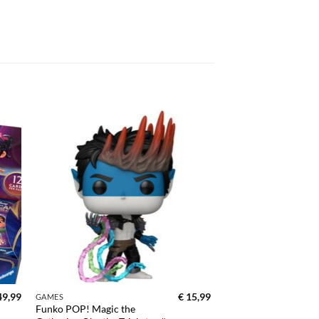
gen
Toevoegen
aan
ijst
verlanglijst
9,99
€
15,99
GAMES
Funko POP! Magic the