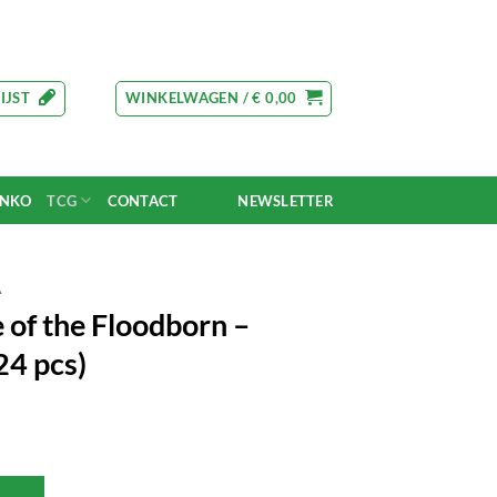
IJST
WINKELWAGEN /
€
0,00
UNKO
TCG
CONTACT
NEWSLETTER
A
 of the Floodborn –
24 pcs)