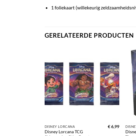
1 foliekaart (willekeurig zeldzaamheidsn
GERELATEERDE PRODUCTEN
Toevoegen
Toevoegen
aan
aan
verlanglijst
verlanglijst
€
6,99
€
6,99
DISNEY LORCANA
DISN
: Into the
Disney Lorcana TCG
Disne