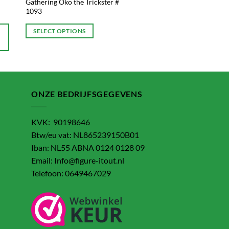
Gathering Oko the Trickster #
1093
SELECT OPTIONS
ONZE BEDRIJFSGEGEVENS
KVK: 90198646
Btw/eu vat: NL865239150B01
Iban: NL55 ABNA 0124 0128 09
Email: Info@figure-itout.nl
Telefoon: 0649467029