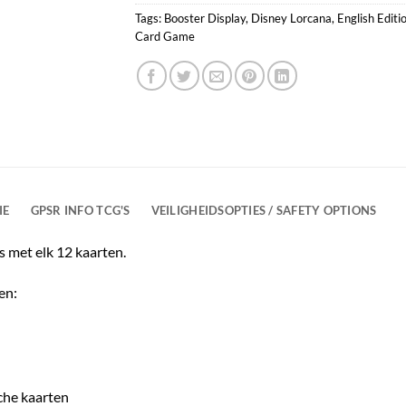
Tags:
Booster Display
,
Disney Lorcana
,
English Editi
Card Game
IE
GPSR INFO TCG'S
VEILIGHEIDSOPTIES / SAFETY OPTIONS
 met elk 12 kaarten.
en:
che kaarten