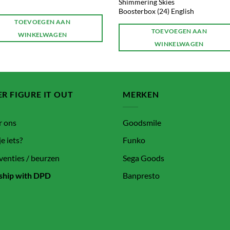
Shimmering Skies
Boosterbox (24) English
TOEVOEGEN AAN
TOEVOEGEN AAN
WINKELWAGEN
WINKELWAGEN
R FIGURE IT OUT
MERKEN
r ons
Goodsmile
je iets?
Funko
enties / beurzen
Sega Goods
ship with DPD
Banpresto