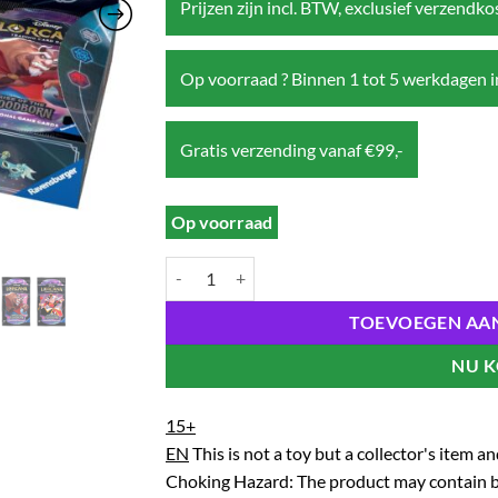
Prijzen zijn incl. BTW, exclusief verzendk
Op voorraad ? Binnen 1 tot 5 werkdagen i
Gratis verzending vanaf €99,-
Op voorraad
Disney Lorcana TCG: Rise of the Floodborn – Boos
TOEVOEGEN AA
NU 
15+
EN
This is not a toy but a collector's item 
Choking Hazard: The product may contain br