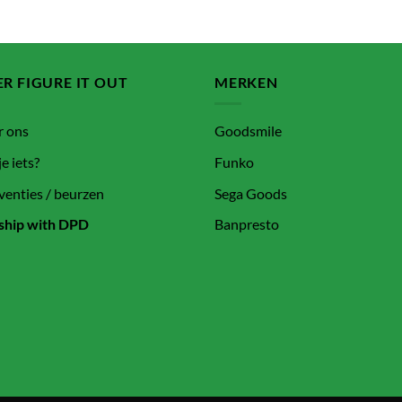
R FIGURE IT OUT
MERKEN
r ons
Goodsmile
je iets?
Funko
enties / beurzen
Sega Goods
ship with DPD
Banpresto