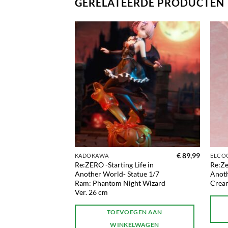
GERELATEERDE PRODUCTEN
Toevoegen
Toevoegen
aan
aan
verlanglijst
verlanglijst
€
76,99
€
89,99
KADOKAWA
ELCO
rks Statue
Re:ZERO -Starting Life in
Re:Ze
23 cm
Another World- Statue 1/7
Anot
Ram: Phantom Night Wizard
Cream
ptember
Ver. 26 cm
TOEVOEGEN AAN
WINKELWAGEN