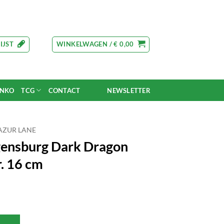
IJST
WINKELWAGEN /
€
0,00
UNKO
TCG
CONTACT
NEWSLETTER
AZUR LANE
gensburg Dark Dragon
r. 16 cm