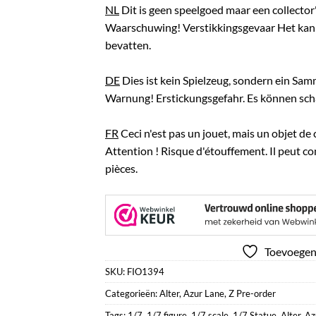
NL
Dit is geen speelgoed maar een collector'
Waarschuwing! Verstikkingsgevaar Het kan 
bevatten.
DE
Dies ist kein Spielzeug, sondern ein Sam
Warnung! Erstickungsgefahr. Es können schar
FR
Ceci n'est pas un jouet, mais un objet de 
Attention ! Risque d'étouffement. Il peut c
pièces.
Toevoegen 
SKU:
FIO1394
Categorieën:
Alter
,
Azur Lane
,
Z Pre-order
Tags:
1/7
,
1/7 figure
,
1/7 scale
,
1/7 Statue
,
Alter
,
Az