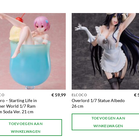
Toevoegen
Toevoe
aan
aan
verlanglijst
verlangl
€
59,99
€
5
CO
ELCOCO
ro – Starting Life in
Overlord 1/7 Statue Albedo
her World 1/7 Ram
26 cm
 Soda Ver. 21 cm
TOEVOEGEN AAN
TOEVOEGEN AAN
WINKELWAGEN
WINKELWAGEN