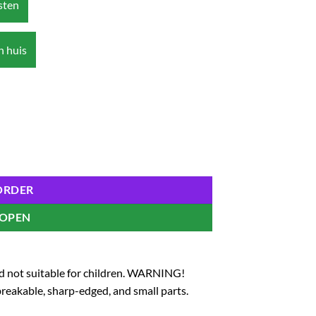
osten
n huis
 the Coast of Light Ver. 16 cm aantal
ORDER
KOPEN
and not suitable for children. WARNING!
eakable, sharp-edged, and small parts.