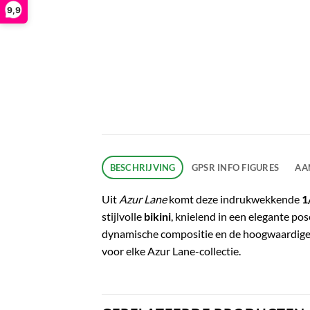
9,9
BESCHRIJVING
GPSR INFO FIGURES
AA
Uit
Azur Lane
komt deze indrukwekkende
1
stijlvolle
bikini
, knielend in een elegante pos
dynamische compositie en de hoogwaardige af
voor elke Azur Lane-collectie.