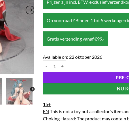
Prijzen zijn incl. BTW, exclusief verzendk
Op voorraad ? Binnen 1 tot 5 werkdagen i
Gratis verzending vanaf €99,-
Available on:
22 oktober 2026
Azur Lane 1/7 Statue Regensburg Dark Dragon and
PRE-
NU 
15+
EN
This is not a toy but a collector's item 
Choking Hazard: The product may contain br