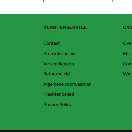
KLANTENSERVICE
OVE
Contact
Ove
Pre-orderbeleid
Mis 
Verzendkosten
Conv
Retourbeleid
We 
Algemene voorwaarden
Klachtenbeleid
Privacy Policy