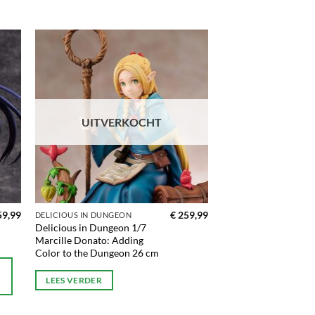
gen
Toevoegen
aan
ijst
verlanglijst
UITVERKOCHT
9,99
€
259,99
DELICIOUS IN DUNGEON
Delicious in Dungeon 1/7
Marcille Donato: Adding
Color to the Dungeon 26 cm
LEES VERDER