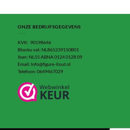
ONZE BEDRIJFSGEGEVENS
KVK: 90198646
Btw/eu vat: NL865239150B01
Iban: NL55 ABNA 0124 0128 09
Email: Info@figure-itout.nl
Telefoon: 0649467029