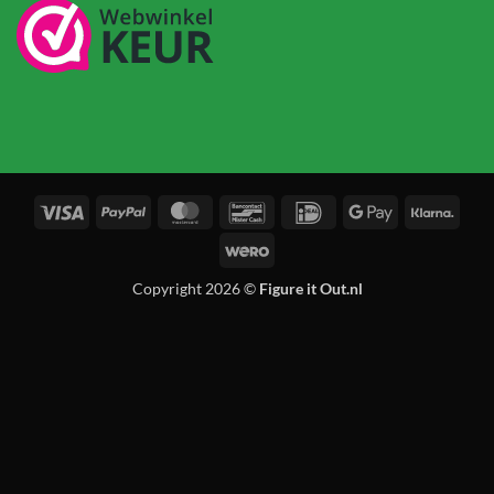
Visa
PayPal
MasterCard
Bancontact
IDeal
Google
Klarn
Pay
Wero
Copyright 2026 ©
Figure it Out.nl