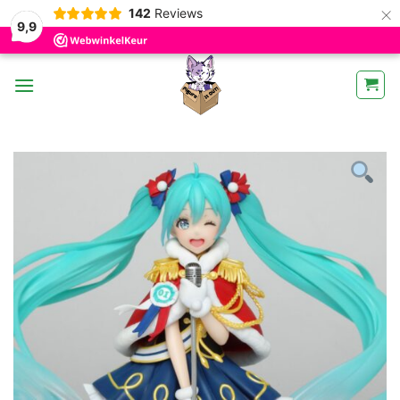
×
142
Reviews
9,9
Ga
naar
inhoud