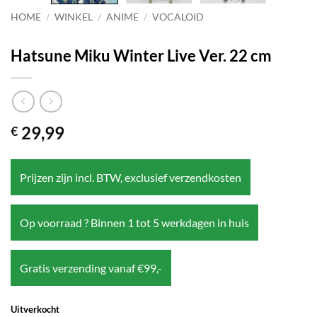
HOME
/
WINKEL
/
ANIME
/
VOCALOID
Hatsune Miku Winter Live Ver. 22 cm
29,99
€
Prijzen zijn incl. BTW, exclusief verzendkosten
Op voorraad ? Binnen 1 tot 5 werkdagen in huis
Gratis verzending vanaf €99,-
Uitverkocht