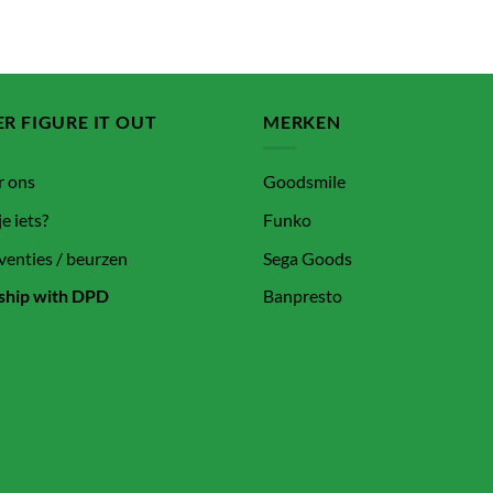
R FIGURE IT OUT
MERKEN
r ons
Goodsmile
je iets?
Funko
enties / beurzen
Sega Goods
ship with DPD
Banpresto