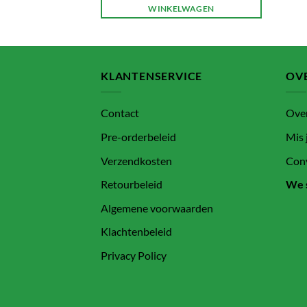
WINKELWAGEN
KLANTENSERVICE
OVE
Contact
Ove
Pre-orderbeleid
Mis 
Verzendkosten
Conv
Retourbeleid
We 
Algemene voorwaarden
Klachtenbeleid
Privacy Policy