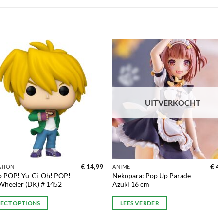
Toevoegen
Toevoe
aan
aan
verlanglijst
verlangl
UITVERKOCHT
€
14,99
€
4
ATION
ANIME
o POP! Yu-Gi-Oh! POP!
Nekopara: Pop Up Parade –
Wheeler (DK) # 1452
Azuki 16 cm
LECT OPTIONS
LEES VERDER