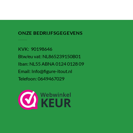
ONZE BEDRIJFSGEGEVENS
KVK: 90198646
Btw/eu vat: NL865239150B01
Iban: NL55 ABNA 0124 0128 09
Email: Info@figure-itout.nl
Telefoon: 0649467029