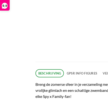
9,9
BESCHRIJVING
GPSR INFO FIGURES
VE
Breng de zomerse sfeer in je verzameling m
vrolijke glimlach en een schattige zwemband
elke Spy x Family-fan!