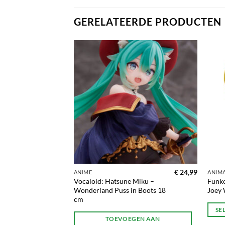
GERELATEERDE PRODUCTEN
Toevoegen
Toevoegen
aan
aan
verlanglijst
verlanglijst
€
15,99
€
24,99
ANIME
ANIM
-Oh! Yami
Vocaloid: Hatsune Miku –
Funk
Wonderland Puss in Boots 18
Joey 
cm
SE
TOEVOEGEN AAN