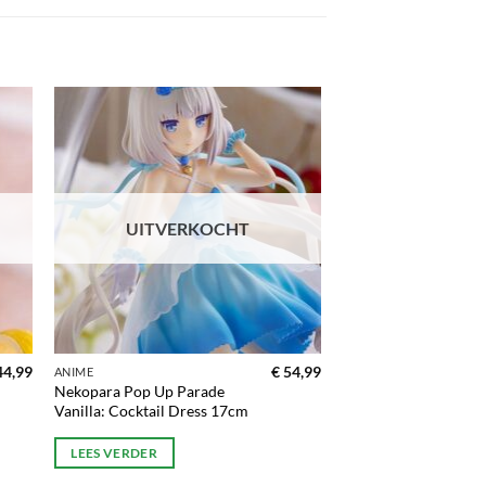
gen
Toevoegen
aan
ijst
verlanglijst
UITVERKOCHT
4,99
€
54,99
ANIME
Nekopara Pop Up Parade
Vanilla: Cocktail Dress 17cm
LEES VERDER