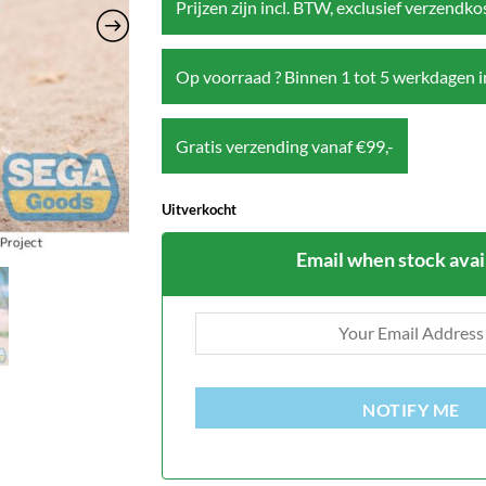
Prijzen zijn incl. BTW, exclusief verzendk
Op voorraad ? Binnen 1 tot 5 werkdagen i
Gratis verzending vanaf €99,-
Uitverkocht
Email when stock avai
NOTIFY ME