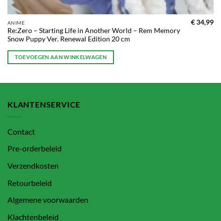
€
34,99
ANIME
Re:Zero – Starting Life in Another World – Rem Memory
Snow Puppy Ver. Renewal Edition 20 cm
TOEVOEGEN AAN WINKELWAGEN
KLANTENSERVICE
Contact
Pre-orderbeleid
Verzendkosten
Retourbeleid
Algemene voorwaarden
Klachtenbeleid