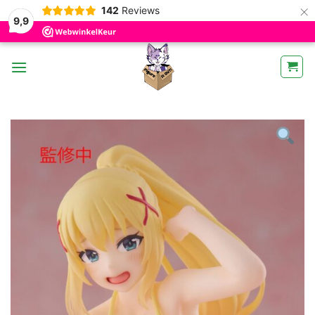
×
142
Reviews
9,9
Ga
naar
inhoud