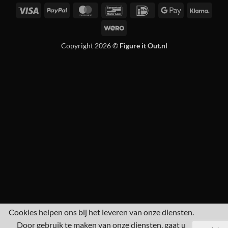
Visa
PayPal
MasterCard
Bancontact
IDeal
Google
Klarn
Pay
Wero
Copyright 2026 ©
Figure it Out.nl
Cookies helpen ons bij het leveren van onze diensten.
Door gebruik te maken van onze diensten, gaat u