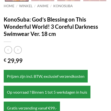
HOME
/
WINKEL
/
ANIME
/
KONOSUBA
KonoSuba: God’s Blessing on This
Wonderful World! 3 Coreful Darkness
Swimwear Ver. 18 cm
29,99
€
Prijzen zijn incl. BTW, exclusief verzendkosten
Op voorraad ? Binnen 1 tot 5 werkdagen in huis
Gratis verzending vanaf €99,-