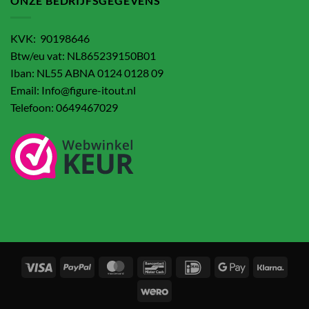
ONZE BEDRIJFSGEGEVENS
KVK: 90198646
Btw/eu vat: NL865239150B01
Iban: NL55 ABNA 0124 0128 09
Email: Info@figure-itout.nl
Telefoon: 0649467029
Visa
PayPal
MasterCard
Bancontact
IDeal
Google
Klarn
Pay
Wero