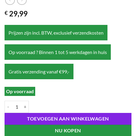
29,99
€
Prijzen zijn incl. BTW, exclusief verzendkosten
Op voorraad ? Binnen 1 tot 5 werkdagen in huis
Gratis verzending vanaf €99,-
Op voorraad
Frieren: Beyond Journey's End Fuwa Petit Plush Figure Himmel 22 cm
TOEVOEGEN AAN WINKELWAGEN
NU KOPEN