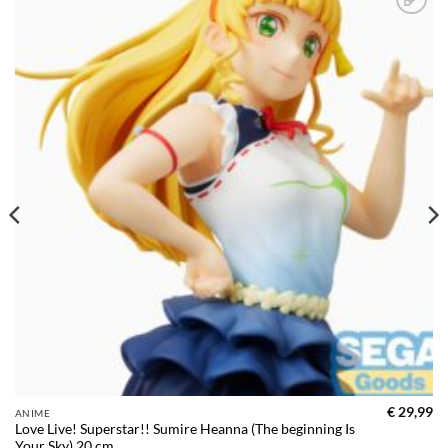
Toevoegen
aan
verlanglijst
€
29,99
ANIME
Love Live! Superstar!! Sumire Heanna (The beginning Is
Your Sky) 20 cm