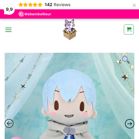
×
142
Reviews
9,9
Ga
naar
inhoud