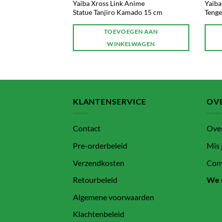
ars Kanao
Yaiba Xross Link Anime
Yaiba
Statue Tanjiro Kamado 15 cm
Tenge
GEN AAN
TOEVOEGEN AAN
LWAGEN
WINKELWAGEN
KLANTENSERVICE
OVE
Contact
Ove
Pre-orderbeleid
Mis 
Verzendkosten
Conv
Retourbeleid
We 
Algemene voorwaarden
Klachtenbeleid