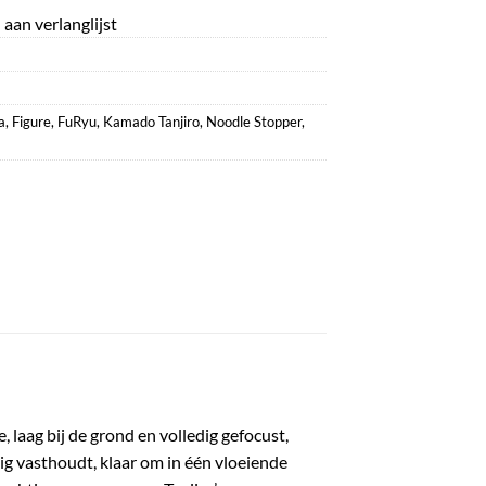
aan verlanglijst
a
,
Figure
,
FuRyu
,
Kamado Tanjiro
,
Noodle Stopper
,
 laag bij de grond en volledig gefocust,
vig vasthoudt, klaar om in één vloeiende