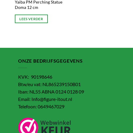
Yaiba PM Perching Statue
Doma 12 cm
LEES VERDER
ONZE BEDRIJFSGEGEVENS
KVK: 90198646
Btw/eu vat: NL865239150B01
Iban: NL55 ABNA 0124 0128 09
Email: Info@figure-itout.nl
Telefoon: 0649467029