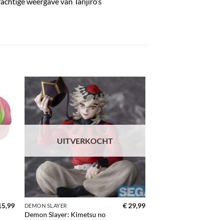
rachtige weergave van Tanjiro’s
gen
Toevoegen
aan
ijst
verlanglijst
UITVERKOCHT
5,99
€
29,99
DEMON SLAYER
Demon Slayer: Kimetsu no