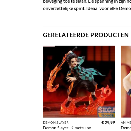
beweging toe te slaan. De spanning in zijn ho
onverzettelijke spirit. Ideaal voor elke De
GERELATEERDE PRODUCTEN
Toevoegen
Toevoegen
aan
aan
verlanglijst
verlanglijst
€
39,99
€
29,99
DEMON SLAYER
ANIM
etsu no
Demon Slayer: Kimetsu no
Demon