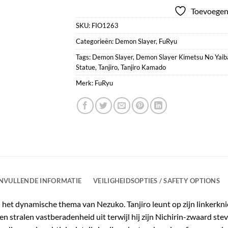
Toevoegen 
SKU:
FIO1263
Categorieën:
Demon Slayer
,
FuRyu
Tags:
Demon Slayer
,
Demon Slayer Kimetsu No Yaib
Statue
,
Tanjiro
,
Tanjiro Kamado
Merk:
FuRyu
NVULLENDE INFORMATIE
VEILIGHEIDSOPTIES / SAFETY OPTIONS
 het dynamische thema van Nezuko. Tanjiro leunt op zijn linkerknie,
gen stralen vastberadenheid uit terwijl hij zijn Nichirin-zwaard ste