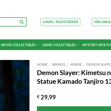
LOGIN / REGISTREREN
VERLANGL
MOVIE COLLECTIBLES
GAME COLLECTIBLES
MYSTERY BOX F
HOME
/
WINKEL
/
ANIME
/
DEMON SLAYE
Demon Slayer: Kimetsu n
Statue Kamado Tanjiro 1
29,99
€