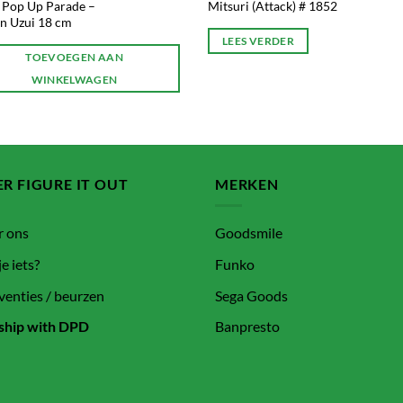
 Pop Up Parade –
Mitsuri (Attack) # 1852
n Uzui 18 cm
LEES VERDER
TOEVOEGEN AAN
WINKELWAGEN
R FIGURE IT OUT
MERKEN
r ons
Goodsmile
je iets?
Funko
enties / beurzen
Sega Goods
ship with DPD
Banpresto