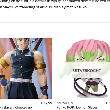
uding en de subtiele details in zijn gelaat maken deze figure een k
mon Slayer-verzameling of als duo-display met Nezuko.
Toevoegen
Toevoe
aan
aan
verlanglijst
verlangl
UITVERKOCHT
€
49,99
€
1
E
ANIMATION
 Slayer: Kimetsu no
Funko POP! Demon Slayer