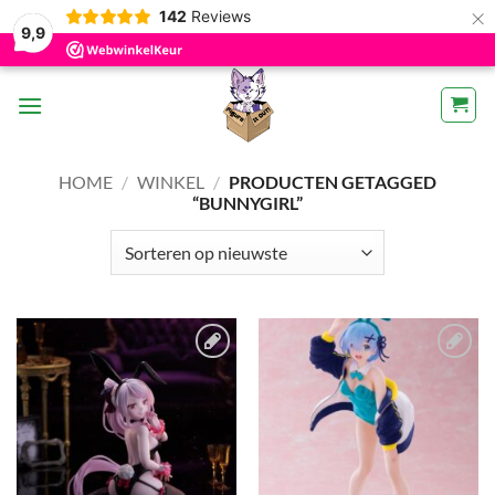
×
142
Reviews
9,9
Ga
naar
inhoud
HOME
/
WINKEL
/
PRODUCTEN GETAGGED
“BUNNYGIRL”
Toevoegen
Toevoegen
aan
aan
verlanglijst
verlanglijst