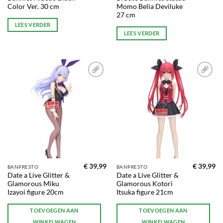
Color Ver. 30 cm
Momo Belia Deviluke
27 cm
LEES VERDER
LEES VERDER
Toevoegen
Toevoegen
aan
aan
verlanglijst
verlanglijst
€
39,99
€
39,99
BANPRESTO
BANPRESTO
Date a Live Glitter &
Date a Live Glitter &
Glamorous Miku
Glamorous Kotori
Izayoi figure 20cm
Itsuka figure 21cm
TOEVOEGEN AAN
TOEVOEGEN AAN
WINKELWAGEN
WINKELWAGEN