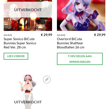
verlanglijst
verlanglijst
UITVERKOCHT
€
29,99
€
29,99
ANIME
ANIME
Super Sonico BiCute
Overlord BiCute
Bunnies Super Sonico
Bunnies Shalltear
Red Ver. 28 cm
Bloodfallen 26 cm
LEES VERDER
TOEVOEGEN AAN
WINKELWAGEN
Toevoegen
aan
verlanglijst
UITVERKOCHT