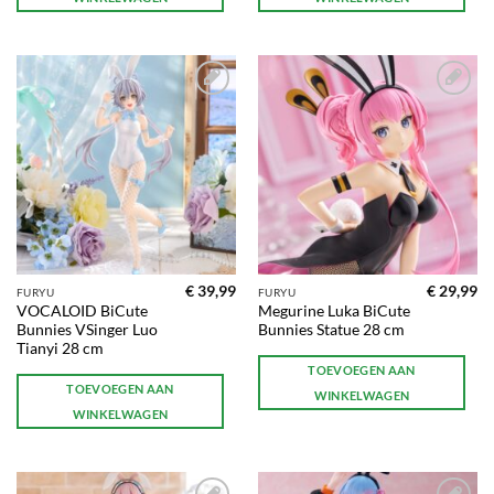
Toevoegen
Toevoegen
aan
aan
verlanglijst
verlanglijst
€
39,99
€
29,99
FURYU
FURYU
VOCALOID BiCute
Megurine Luka BiCute
Bunnies VSinger Luo
Bunnies Statue 28 cm
Tianyi 28 cm
TOEVOEGEN AAN
TOEVOEGEN AAN
WINKELWAGEN
WINKELWAGEN