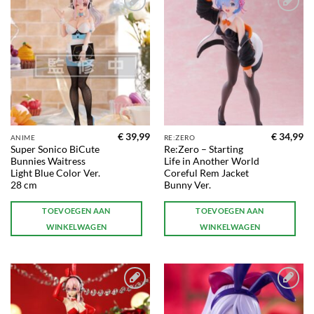
Toevoegen
Toevoegen
aan
aan
verlanglijst
verlanglijst
€
39,99
€
34,99
ANIME
RE:ZERO
Super Sonico BiCute
Re:Zero – Starting
Bunnies Waitress
Life in Another World
Light Blue Color Ver.
Coreful Rem Jacket
28 cm
Bunny Ver.
TOEVOEGEN AAN
TOEVOEGEN AAN
WINKELWAGEN
WINKELWAGEN
Toevoegen
Toevoegen
aan
aan