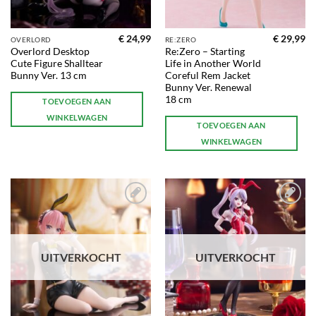
€
24,99
€
29,99
OVERLORD
RE:ZERO
Overlord Desktop
Re:Zero – Starting
Cute Figure Shalltear
Life in Another World
Bunny Ver. 13 cm
Coreful Rem Jacket
Bunny Ver. Renewal
18 cm
TOEVOEGEN AAN
WINKELWAGEN
TOEVOEGEN AAN
WINKELWAGEN
Toevoegen
Toevoegen
aan
aan
verlanglijst
verlanglijst
UITVERKOCHT
UITVERKOCHT