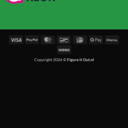
Visa
PayPal
MasterCard
Bancontact
IDeal
Google
Klarn
Pay
Wero
Copyright 2026 ©
Figure it Out.nl