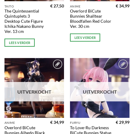
€
27,50
€
34,99
TAITO
ANIME
The Quintessential
Overlord BiCute
Quintuplets 3
Bunnies Shalltear
Desktop Cute Figure
Bloodfallen Red Color
Ichika Nakano Bunny
Ver. 30 cm
Ver. 13 cm
LEES VERDER
LEES VERDER
Toevoegen
Toevoegen
aan
aan
verlanglijst
verlanglijst
UITVERKOCHT
UITVERKOCHT
€
34,99
€
29,99
ANIME
FURYU
Overlord BiCute
To Love-Ru Darkness
Bunnies Albedo Black
BiCute Bunnies Statue